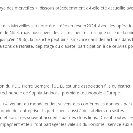
a roya des merveilles », dissous précédemment a-t-elle été accueillie av
e des Merveilles » a donc été créée en fevrier2024. Avec des opérati
é de Noël, mais aussi avec des visites inédites telle que celle de la m
 jusqu’en 1956), la branche peut ainsi s’inscrire dans des actions dans 
 maisons de retraite, dépistage du diabète, participation à de œuvres po
ion du PDG Pierre Bernard, l’UDEL est une association fille du district
 la technopole de Sophia Antipolis, première technopole d’Europe.
c +4, venant du monde entier, suivent des conférences données par 
de de l’entreprise. Ils participent aussi à des ateliers ou visites
on et sont très souvent accueillis par des clubs lions. Durant toutes ce
ompagnent et leur font partager les valeurs du lionisme : service aux a