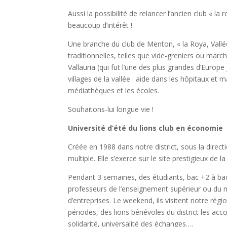
Aussi la possibilité de relancer l’ancien club « l
beaucoup d’intérêt !
Une branche du club de Menton, « la Roya, Vallé
traditionnelles, telles que vide-greniers ou march
Vallauria (qui fut l’une des plus grandes d’Europe
villages de la vallée : aide dans les hôpitaux et
médiathèques et les écoles.
Souhaitons-lui longue vie !
Université d’été du lions club en économie
Créée en 1988 dans notre district, sous la direct
multiple. Elle s’exerce sur le site prestigieux de
Pendant 3 semaines, des étudiants, bac +2 à ba
professeurs de l’enseignement supérieur ou du mon
d’entreprises. Le weekend, ils visitent notre régi
périodes, des lions bénévoles du district les acc
solidarité, universalité des échanges….