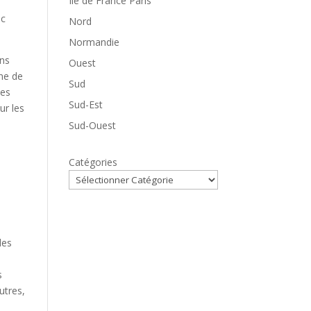
Ile de France Paris
ec
Nord
Normandie
ons
Ouest
ine de
Sud
les
Sud-Est
ur les
Sud-Ouest
Catégories
des
s
utres,