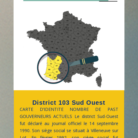
District 103 Sud Ouest
CARTE D’IDENTITE NOMBRE DE PAST
GOUVERNEURS ACTUELS Le district Sud-Ouest
fut déclaré au journal officiel le 14 septembre
1990. Son siège social se situait à Villeneuve sur
Lot. En février 1992, son siège social fut