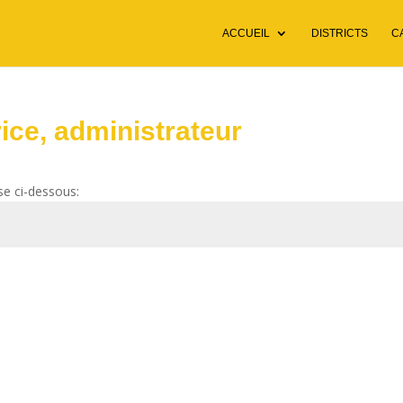
ACCUEIL
DISTRICTS
C
ice, administrateur
se ci-dessous:
Env