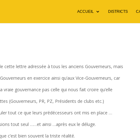
ACCUEIL
DISTRICTS
C
e cette lettre adressée à tous les anciens Gouverneurs, mais
 Gouverneurs en exercice ainsi qu’aux Vice-Gouverneurs, car
a vraie gouvernance pas celle qui nous fait croire qu’elle
ettes (Gouverneurs, PR, PZ, Présidents de clubs etc.)
nuler tout ce que leurs prédécesseurs ont mis en place …
isions tout seul ……et ainsi …après eux le déluge.
e c’est bien souvent la triste réalité.